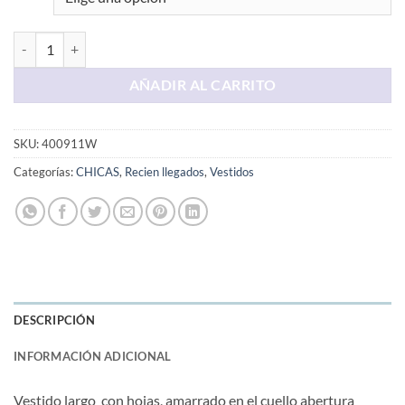
Vestido Largo Blanco Con Hojas cantidad
AÑADIR AL CARRITO
SKU:
400911W
Categorías:
CHICAS
,
Recien llegados
,
Vestidos
DESCRIPCIÓN
INFORMACIÓN ADICIONAL
Vestido largo con hojas, amarrado en el cuello abertura