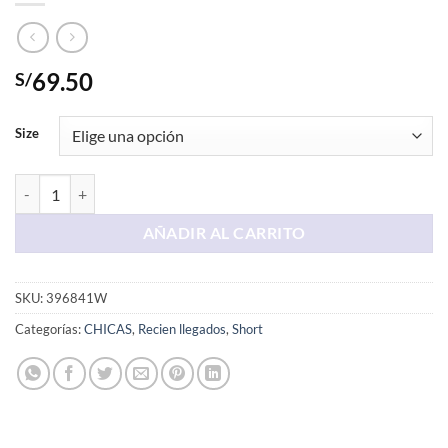
69.50
S/
Size
Short Chompera Color Beige cantidad
AÑADIR AL CARRITO
SKU:
396841W
Categorías:
CHICAS
,
Recien llegados
,
Short