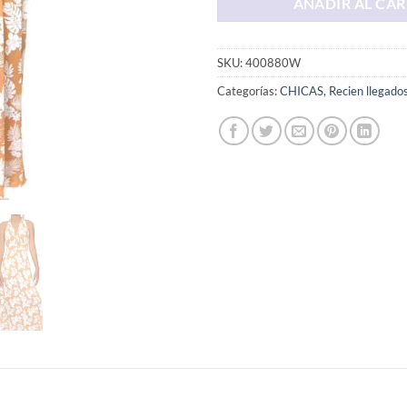
AÑADIR AL CAR
SKU:
400880W
Categorías:
CHICAS
,
Recien llegado