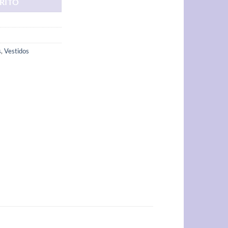
RITO
s
,
Vestidos