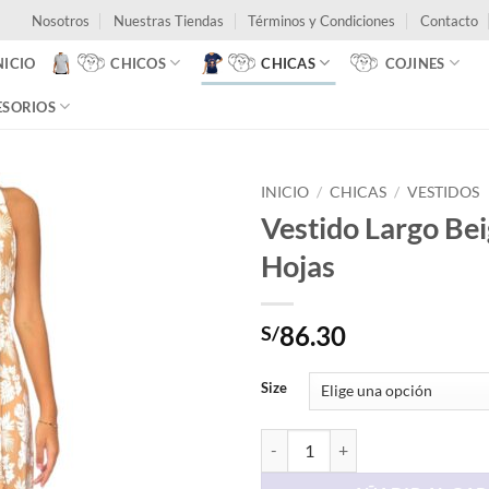
Nosotros
Nuestras Tiendas
Términos y Condiciones
Contacto
NICIO
CHICOS
CHICAS
COJINES
ESORIOS
INICIO
/
CHICAS
/
VESTIDOS
Vestido Largo Be
Hojas
86.30
S/
Size
Vestido Largo Beige Con Hojas ca