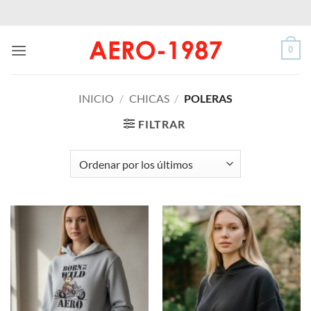
Saltar
al
contenido
0
INICIO
/
CHICAS
/
POLERAS
FILTRAR