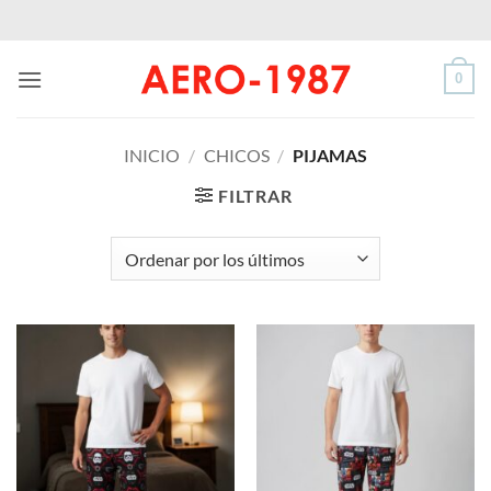
Saltar
al
contenido
0
INICIO
/
CHICOS
/
PIJAMAS
FILTRAR