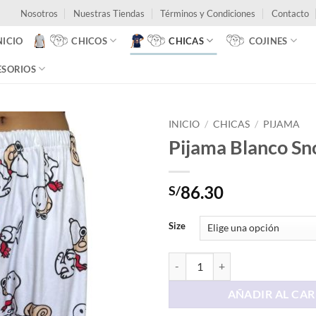
Nosotros
Nuestras Tiendas
Términos y Condiciones
Contacto
NICIO
CHICOS
CHICAS
COJINES
ESORIOS
INICIO
/
CHICAS
/
PIJAMA
Pijama Blanco S
86.30
S/
Size
Pijama Blanco Snoopy cantidad
AÑADIR AL CAR