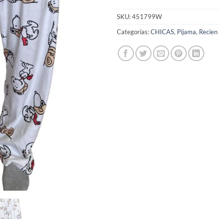
SKU:
451799W
Categorías:
CHICAS
,
Pijama
,
Recien