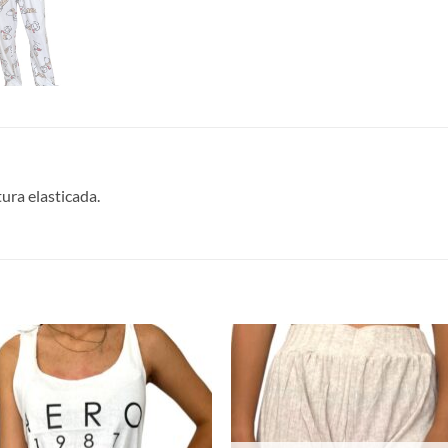
ura elasticada.
S