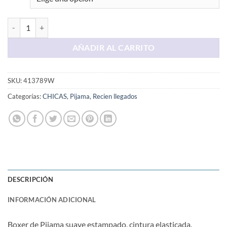
Boxer Verde Agua Coffe cantidad
AÑADIR AL CARRITO
SKU:
413789W
Categorías:
CHICAS
,
Pijama
,
Recien llegados
DESCRIPCIÓN
INFORMACIÓN ADICIONAL
Boxer de Pijama suave estampado, cintura elasticada.