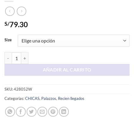
79.30
S/
Size
Palazo Melange Chompera cantidad
AÑADIR AL CARRITO
SKU:
428052W
Categorías:
CHICAS
,
Palazzos
,
Recien llegados