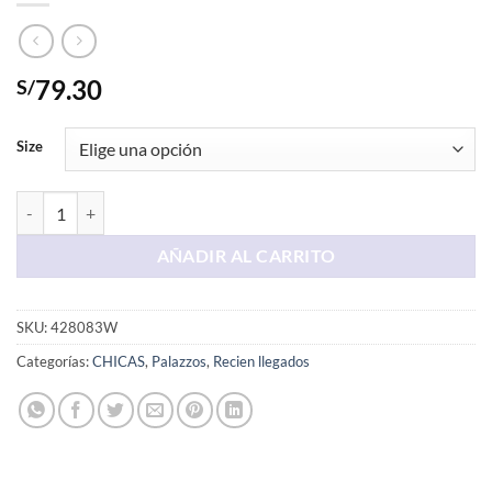
79.30
S/
Size
Palazo Azul Chompera cantidad
AÑADIR AL CARRITO
SKU:
428083W
Categorías:
CHICAS
,
Palazzos
,
Recien llegados