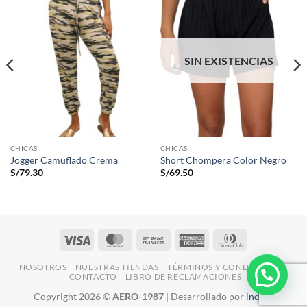
SIN EXISTENCIAS
CHICAS
CHICAS
Jogger Camuflado Crema
Short Chompera Color Negro
S/
79.30
S/
69.50
Visa
MasterCard
Bank
American
Dinners
Transfer
Express
Club
NOSOTROS
NUESTRAS TIENDAS
TÉRMINOS Y CONDICIONES
CONTACTO
LIBRO DE RECLAMACIONES
Copyright 2026 ©
AERO-1987
| Desarrollado por
indexa