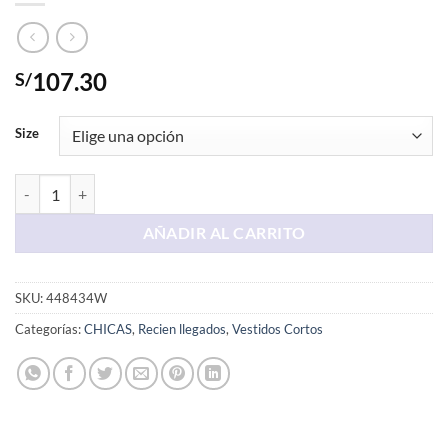
107.30
S/
Size
Vestido Verde cantidad
AÑADIR AL CARRITO
SKU:
448434W
Categorías:
CHICAS
,
Recien llegados
,
Vestidos Cortos