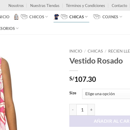
Nosotros
Nuestras Tiendas
Términos y Condiciones
Contacto
NICIO
CHICOS
CHICAS
COJINES
ESORIOS
INICIO
/
CHICAS
/
RECIEN LL
Vestido Rosado
107.30
S/
Size
Vestido Rosado cantidad
AÑADIR AL CAR