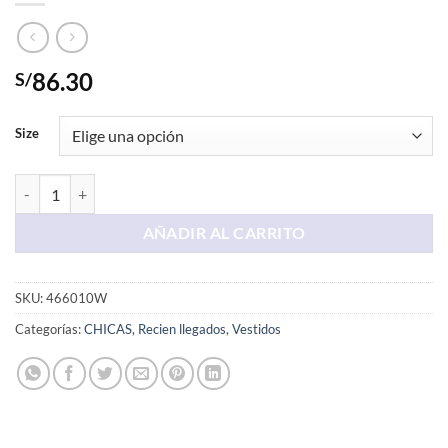
86.30
S/
Size
Vestido Largo Blanco Acanalado cantidad
AÑADIR AL CARRITO
SKU:
466010W
Categorías:
CHICAS
,
Recien llegados
,
Vestidos