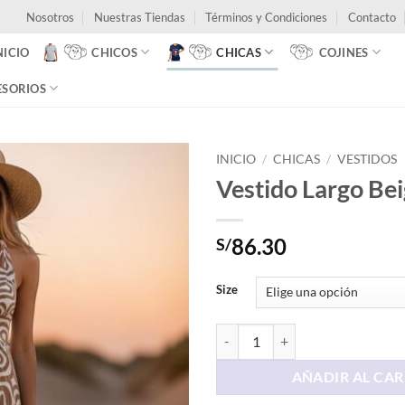
Nosotros
Nuestras Tiendas
Términos y Condiciones
Contacto
NICIO
CHICOS
CHICAS
COJINES
ESORIOS
INICIO
/
CHICAS
/
VESTIDOS
Vestido Largo Be
86.30
S/
Size
Vestido Largo Beige cantidad
AÑADIR AL CAR