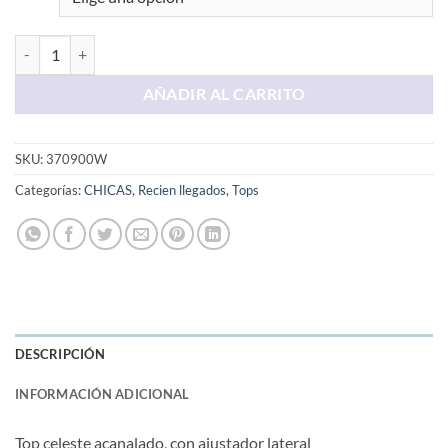
Top Celeste Acanalado cantidad
AÑADIR AL CARRITO
SKU:
370900W
Categorías:
CHICAS
,
Recien llegados
,
Tops
DESCRIPCIÓN
INFORMACIÓN ADICIONAL
Top celeste acanalado, con ajustador lateral