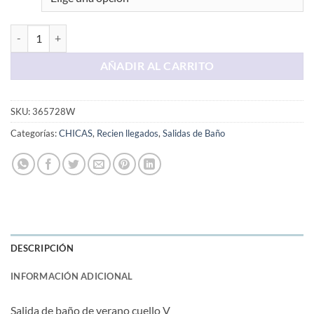
Salida De Baño Hojas Turquezas cantidad
AÑADIR AL CARRITO
SKU:
365728W
Categorías:
CHICAS
,
Recien llegados
,
Salidas de Baño
DESCRIPCIÓN
INFORMACIÓN ADICIONAL
Salida de baño de verano cuello V