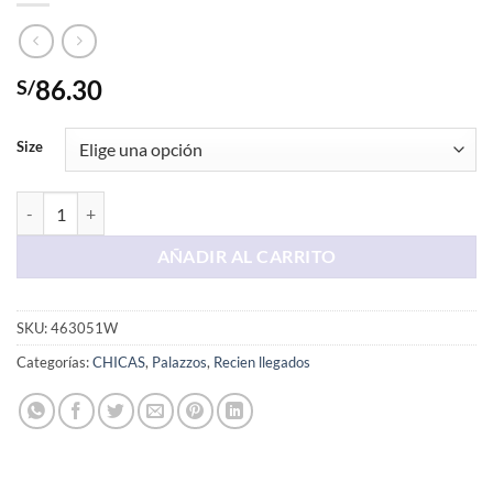
86.30
S/
Size
Palazo Semi Envolvente Crema cantidad
AÑADIR AL CARRITO
SKU:
463051W
Categorías:
CHICAS
,
Palazzos
,
Recien llegados