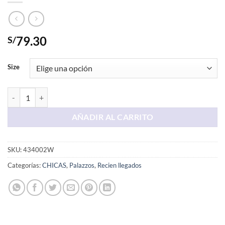
79.30
S/
Size
Palazo Crema Chompera cantidad
AÑADIR AL CARRITO
SKU:
434002W
Categorías:
CHICAS
,
Palazzos
,
Recien llegados