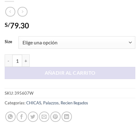
79.30
S/
Size
Palazo Celeste con Hojas cantidad
AÑADIR AL CARRITO
SKU:
395607W
Categorías:
CHICAS
,
Palazzos
,
Recien llegados