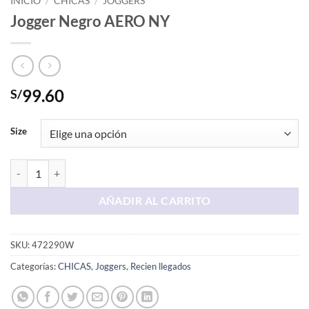
INICIO
/
CHICAS
/
JOGGERS
Jogger Negro AERO NY
99.60
S/
Size
Jogger Negro AERO NY cantidad
AÑADIR AL CARRITO
SKU:
472290W
Categorías:
CHICAS
,
Joggers
,
Recien llegados