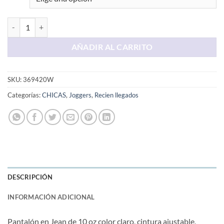
Jogger De Chambray Celeste cantidad
AÑADIR AL CARRITO
SKU:
369420W
Categorías:
CHICAS
,
Joggers
,
Recien llegados
DESCRIPCIÓN
INFORMACIÓN ADICIONAL
Pantalón en Jean de 10 oz color claro, cintura ajustable,