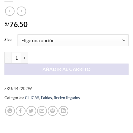
76.50
S/
Size
Falda Larga Negra con Ondas cantidad
AÑADIR AL CARRITO
SKU:
442202W
Categorías:
CHICAS
,
Faldas
,
Recien llegados