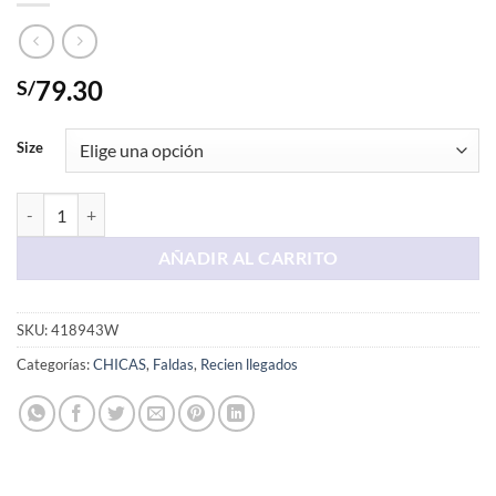
79.30
S/
Size
Falda Larga Color Beige cantidad
AÑADIR AL CARRITO
SKU:
418943W
Categorías:
CHICAS
,
Faldas
,
Recien llegados