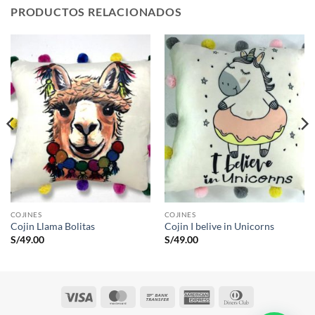
PRODUCTOS RELACIONADOS
COJINES
COJINES
Cojin Llama Bolitas
Cojin I belive in Unicorns
S/
49.00
S/
49.00
Visa
MasterCard
Bank
American
Dinners
Transfer
Express
Club