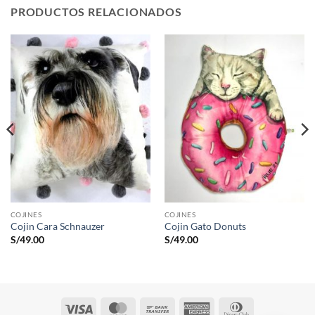
PRODUCTOS RELACIONADOS
COJINES
COJINES
Cojin Cara Schnauzer
Cojin Gato Donuts
S/
49.00
S/
49.00
Visa
MasterCard
Bank
American
Dinners