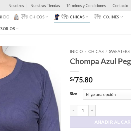
Nosotros
Nuestras Tiendas
Términos y Condiciones
Contacto
NICIO
CHICOS
CHICAS
COJINES
ESORIOS
INICIO
/
CHICAS
/
SWEATERS
Chompa Azul Pe
75.80
S/
Size
Chompa Azul Pegada cantidad
AÑADIR AL CAR