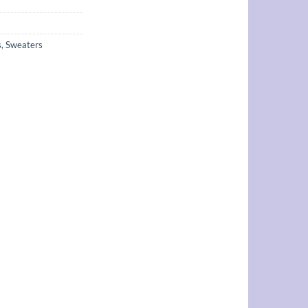
s
,
Sweaters