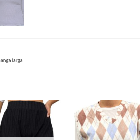
manga larga
S