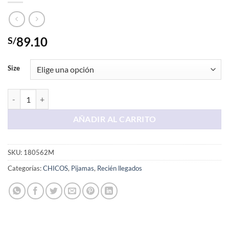
89.10
S/
Size
Pijama Celeste Tom y Jerry cantidad
AÑADIR AL CARRITO
SKU:
180562M
Categorías:
CHICOS
,
Pijamas
,
Recién llegados