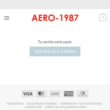
Saltar
al
contenido
0
Tu carrito está vacío.
VOLVER A LA TIENDA
Visa
MasterCard
Bank
American
Dinners
Transfer
Express
Club
NOSOTROS
NUESTRAS TIENDAS
TÉRMINOS Y CONDICIONES
CONTACTO
LIBRO DE RECLAMACIONES