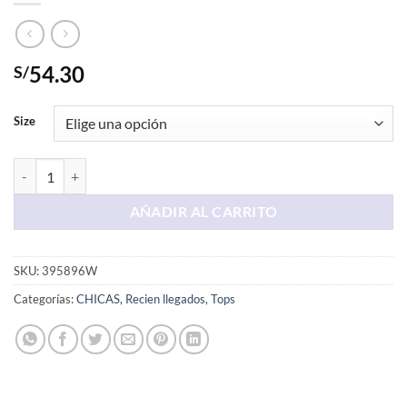
54.30
S/
Size
Vvd Melange Aero 1987 cantidad
AÑADIR AL CARRITO
SKU:
395896W
Categorías:
CHICAS
,
Recien llegados
,
Tops