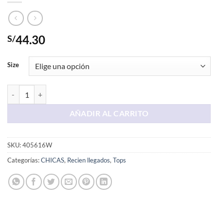
44.30
S/
Size
Vvd Corto Celeste Aero cantidad
AÑADIR AL CARRITO
SKU:
405616W
Categorías:
CHICAS
,
Recien llegados
,
Tops