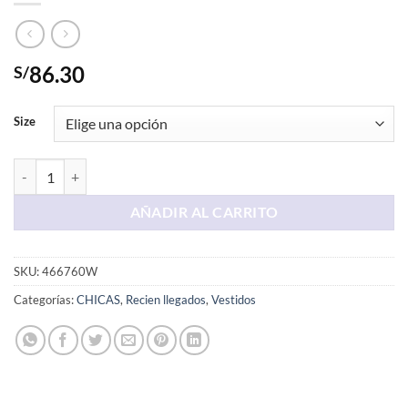
86.30
S/
Size
Vestido Largo Negro Strapless cantidad
AÑADIR AL CARRITO
SKU:
466760W
Categorías:
CHICAS
,
Recien llegados
,
Vestidos