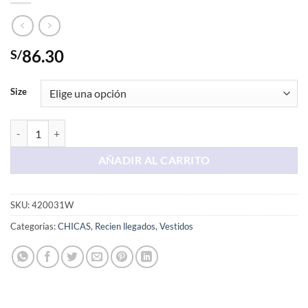
86.30
S/
Size
Vestido Largo Color Negro Strapless cantidad
AÑADIR AL CARRITO
SKU:
420031W
Categorías:
CHICAS
,
Recien llegados
,
Vestidos