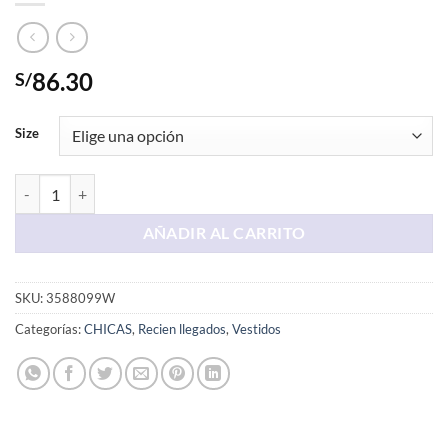
86.30
S/
Size
Vestido Largo Celeste Con Hojas cantidad
AÑADIR AL CARRITO
SKU:
3588099W
Categorías:
CHICAS
,
Recien llegados
,
Vestidos