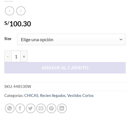
100.30
S/
Size
Vestido Corto Azul cantidad
AÑADIR AL CARRITO
SKU:
448530W
Categorías:
CHICAS
,
Recien llegados
,
Vestidos Cortos