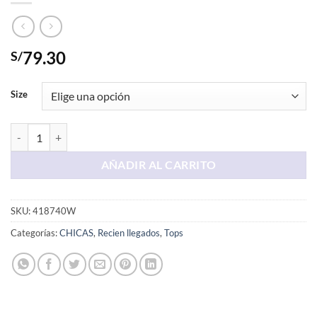
79.30
S/
Size
Top Tiritas Blanco cantidad
AÑADIR AL CARRITO
SKU:
418740W
Categorías:
CHICAS
,
Recien llegados
,
Tops