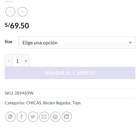
69.50
S/
Size
Top Crema con Cuellera cantidad
AÑADIR AL CARRITO
SKU:
389489W
Categorías:
CHICAS
,
Recien llegados
,
Tops