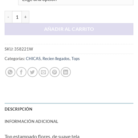
Top Azul Estampado Flores cantidad
AÑADIR AL CARRITO
SKU:
358221W
Categorías:
CHICAS
,
Recien llegados
,
Tops
DESCRIPCIÓN
INFORMACIÓN ADICIONAL
Top estampado flores, de suave tela