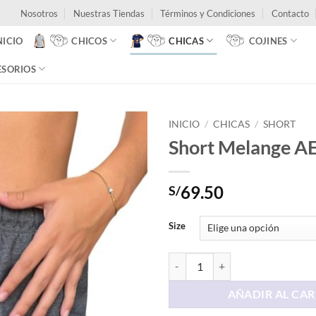
Nosotros
Nuestras Tiendas
Términos y Condiciones
Contacto
NICIO
CHICOS
CHICAS
COJINES
ESORIOS
INICIO
/
CHICAS
/
SHORT
Short Melange 
69.50
S/
Size
Short Melange AERO cantidad
AÑADIR AL CAR