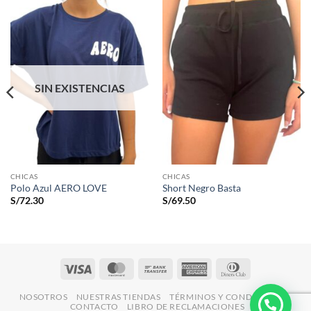
SIN EXISTENCIAS
CHICAS
CHICAS
Polo Azul AERO LOVE
Short Negro Basta
S/
72.30
S/
69.50
Visa
MasterCard
Bank
American
Dinners
Transfer
Express
Club
NOSOTROS
NUESTRAS TIENDAS
TÉRMINOS Y CONDICIONES
CONTACTO
LIBRO DE RECLAMACIONES