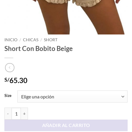
INICIO
/
CHICAS
/
SHORT
Short Con Bobito Beige
65.30
S/
Size
Short Con Bobito Beige cantidad
AÑADIR AL CARRITO