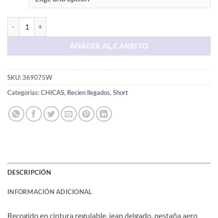
Short Chambray Celeste cantidad
AÑADIR AL CARRITO
SKU:
369075W
Categorías:
CHICAS
,
Recien llegados
,
Short
DESCRIPCIÓN
INFORMACIÓN ADICIONAL
Recogido en cintura regulable, jean delgado, pestaña aero