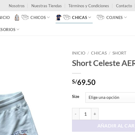
Nosotros
Nuestras Tiendas
Términos y Condiciones
Contacto
NICIO
CHICOS
CHICAS
COJINES
ESORIOS
INICIO
/
CHICAS
/
SHORT
Short Celeste A
69.50
S/
Size
Short Celeste AERO 1987 cantida
AÑADIR AL CAR