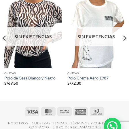
SIN EXISTENCIAS
SIN EXISTENCIAS
CHICAS
CHICAS
Polo de Gasa Blanco y Negro
Polo Crema Aero 1987
S/
69.50
S/
72.30
Visa
MasterCard
Bank
American
Dinners
Transfer
Express
Club
NOSOTROS
NUESTRAS TIENDAS
TÉRMINOS Y CONDICIONES
CONTACTO
LIBRO DE RECLAMACIONES