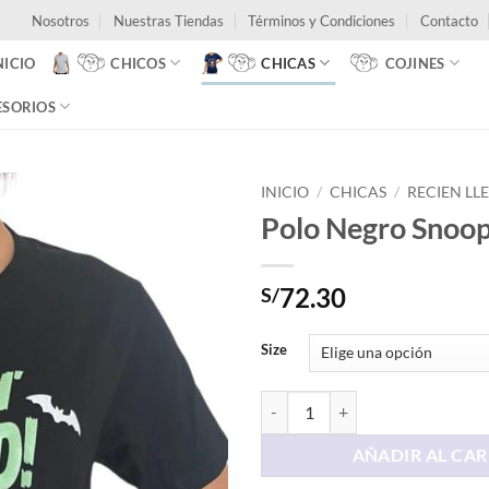
Nosotros
Nuestras Tiendas
Términos y Condiciones
Contacto
NICIO
CHICOS
CHICAS
COJINES
ESORIOS
INICIO
/
CHICAS
/
RECIEN LL
Polo Negro Snoo
72.30
S/
Size
Polo Negro Snoopy cantidad
AÑADIR AL CAR