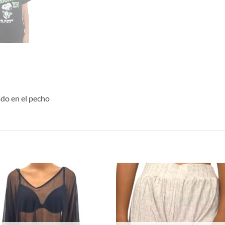
do en el pecho
S