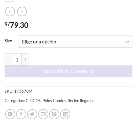
79.30
S/
Size
Polo Negro Mario cantidad
AÑADIR AL CARRITO
SKU:
173670M
Categorías:
CHICOS
,
Polos Comics
,
Recién llegados