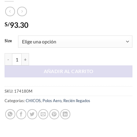
93.30
S/
Size
Polo Negro AERO NY87 cantidad
AÑADIR AL CARRITO
SKU:
174180M
Categorías:
CHICOS
,
Polos Aero
,
Recién llegados