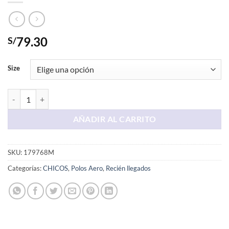
79.30
S/
Size
Polo Negro AERO cantidad
AÑADIR AL CARRITO
SKU:
179768M
Categorías:
CHICOS
,
Polos Aero
,
Recién llegados