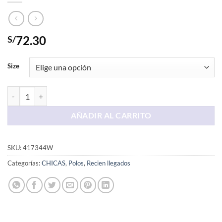
72.30
S/
Size
Polo Negro AERO cantidad
AÑADIR AL CARRITO
SKU:
417344W
Categorías:
CHICAS
,
Polos
,
Recien llegados