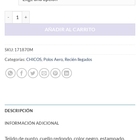
Polo Negro AERO cantidad
AÑADIR AL CARRITO
SKU:
171870M
Categorías:
CHICOS
,
Polos Aero
,
Recién llegados
DESCRIPCIÓN
INFORMACIÓN ADICIONAL
Tejido de punto, cuello redondo, color negro, estampado,