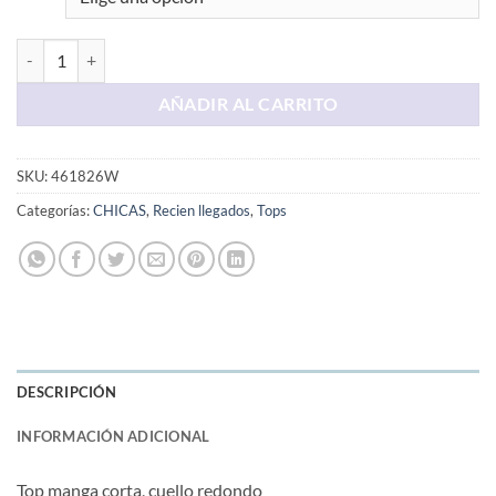
Polo Crema Trenzado cantidad
AÑADIR AL CARRITO
SKU:
461826W
Categorías:
CHICAS
,
Recien llegados
,
Tops
DESCRIPCIÓN
INFORMACIÓN ADICIONAL
Top manga corta, cuello redondo