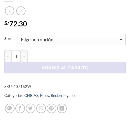
72.30
S/
Size
Polo Crema Aero cantidad
AÑADIR AL CARRITO
SKU:
407162W
Categorías:
CHICAS
,
Polos
,
Recien llegados