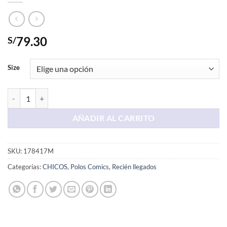
79.30
S/
Size
Polo Blanco Mario cantidad
AÑADIR AL CARRITO
SKU:
178417M
Categorías:
CHICOS
,
Polos Comics
,
Recién llegados